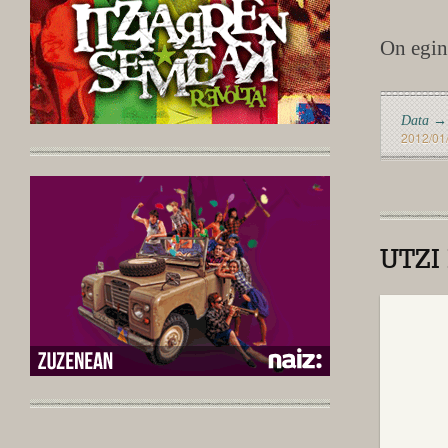
On egin
Data →
2012/01
UTZI