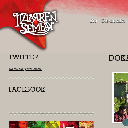
Bio
Diskografia
TWITTER
DOKA
Tweets por @ItzrrSemeak
FACEBOOK